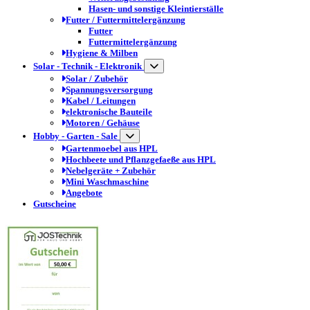
Hasen- und sonstige Kleintierställe
Futter / Futtermittelergänzung
Futter
Futtermittelergänzung
Hygiene & Milben
Solar - Technik - Elektronik
Solar / Zubehör
Spannungsversorgung
Kabel / Leitungen
elektronische Bauteile
Motoren / Gehäuse
Hobby - Garten - Sale
Gartenmoebel aus HPL
Hochbeete und Pflanzgefaeße aus HPL
Nebelgeräte + Zubehör
Mini Waschmaschine
Angebote
Gutscheine