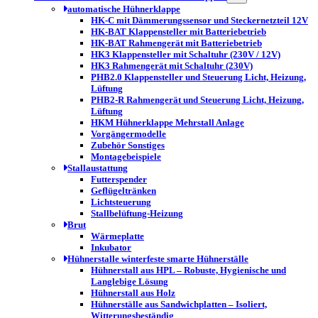
automatische Hühnerklappe
HK-C mit Dämmerungssensor und Steckernetzteil 12V
HK-BAT Klappensteller mit Batteriebetrieb
HK-BAT Rahmengerät mit Batteriebetrieb
HK3 Klappensteller mit Schaltuhr (230V / 12V)
HK3 Rahmengerät mit Schaltuhr (230V)
PHB2.0 Klappensteller und Steuerung Licht, Heizung,
Lüftung
PHB2-R Rahmengerät und Steuerung Licht, Heizung,
Lüftung
HKM Hühnerklappe Mehrstall Anlage
Vorgängermodelle
Zubehör Sonstiges
Montagebeispiele
Stallaustattung
Futterspender
Geflügeltränken
Lichtsteuerung
Stallbelüftung-Heizung
Brut
Wärmeplatte
Inkubator
Hühnerstalle winterfeste smarte Hühnerställe
Hühnerstall aus HPL – Robuste, Hygienische und
Langlebige Lösung
Hühnerstall aus Holz
Hühnerställe aus Sandwichplatten – Isoliert,
Witterungsbeständig