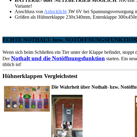
BATTERIE- oder NETZBETRIEB MÖGLICH
: HK-Bat 
Variante!
Anschluss von
Anlocklicht
3W 6V bei Spannungsversorgung mi
Größen als Hühnerklappe 230x340mm, Entenklappe 300x450mm
ECHTE NOTHALT- bzw. NOTÖFFNUNGSFUNKTION bei a
Wenn sich beim Schließen ein Tier unter der Klappe befindet, stoppt 
Nothalt und die Notöffnungsfunktion
Der
starten. Ein neu
üblich ist!
Hühnerklappen Vergleichstest
Die Wahrheit über Nothalt- bzw. Notöffn