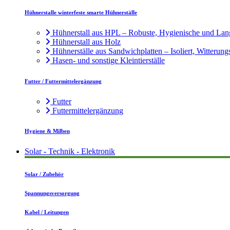
Hühnerstalle winterfeste smarte Hühnerställe
Hühnerstall aus HPL – Robuste, Hygienische und Lan
Hühnerstall aus Holz
Hühnerställe aus Sandwichplatten – Isoliert, Witterung
Hasen- und sonstige Kleintierställe
Futter / Futtermittelergänzung
Futter
Futtermittelergänzung
Hygiene & Milben
Solar - Technik - Elektronik
Solar / Zubehör
Spannungsversorgung
Kabel / Leitungen