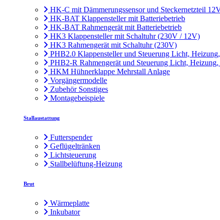
HK-C mit Dämmerungssensor und Steckernetzteil 12
HK-BAT Klappensteller mit Batteriebetrieb
HK-BAT Rahmengerät mit Batteriebetrieb
HK3 Klappensteller mit Schaltuhr (230V / 12V)
HK3 Rahmengerät mit Schaltuhr (230V)
PHB2.0 Klappensteller und Steuerung Licht, Heizung
PHB2-R Rahmengerät und Steuerung Licht, Heizung,
HKM Hühnerklappe Mehrstall Anlage
Vorgängermodelle
Zubehör Sonstiges
Montagebeispiele
Stallaustattung
Futterspender
Geflügeltränken
Lichtsteuerung
Stallbelüftung-Heizung
Brut
Wärmeplatte
Inkubator