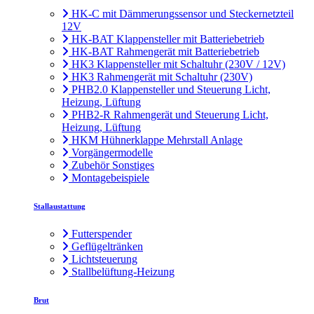
HK-C mit Dämmerungssensor und Steckernetzteil
12V
HK-BAT Klappensteller mit Batteriebetrieb
HK-BAT Rahmengerät mit Batteriebetrieb
HK3 Klappensteller mit Schaltuhr (230V / 12V)
HK3 Rahmengerät mit Schaltuhr (230V)
PHB2.0 Klappensteller und Steuerung Licht,
Heizung, Lüftung
PHB2-R Rahmengerät und Steuerung Licht,
Heizung, Lüftung
HKM Hühnerklappe Mehrstall Anlage
Vorgängermodelle
Zubehör Sonstiges
Montagebeispiele
Stallaustattung
Futterspender
Geflügeltränken
Lichtsteuerung
Stallbelüftung-Heizung
Brut