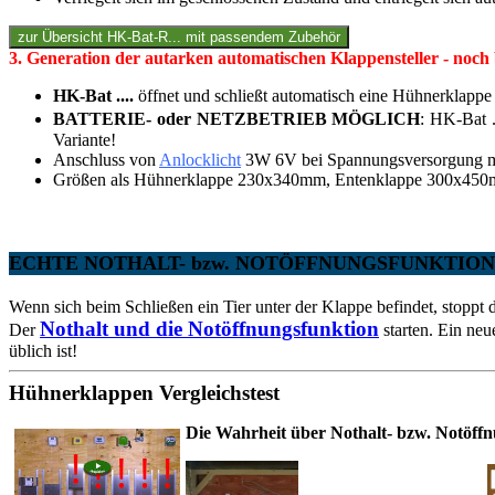
3. Generation der autarken automatischen Klappensteller - noch 
HK-Bat ....
öffnet und schließt automatisch eine Hühnerklappe
BATTERIE- oder NETZBETRIEB MÖGLICH
: HK-Bat 
Variante!
Anschluss von
Anlocklicht
3W 6V bei Spannungsversorgung mi
Größen als Hühnerklappe 230x340mm, Entenklappe 300x450mm
ECHTE NOTHALT- bzw. NOTÖFFNUNGSFUNKTION bei a
Wenn sich beim Schließen ein Tier unter der Klappe befindet, stoppt 
Nothalt und die Notöffnungsfunktion
Der
starten. Ein neu
üblich ist!
Hühnerklappen Vergleichstest
Die Wahrheit über Nothalt- bzw. Notöffn