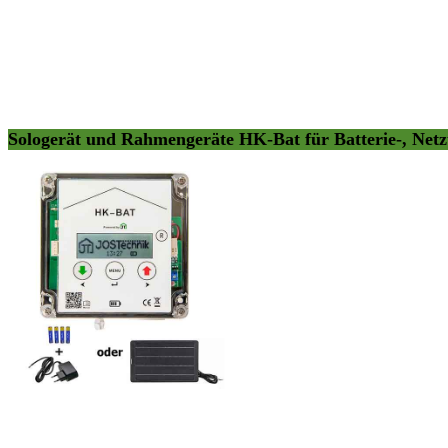
Sologerät und Rahmengeräte HK-Bat für Batterie-, Netz