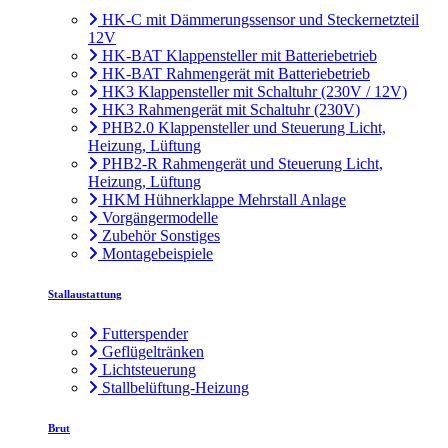
HK-C mit Dämmerungssensor und Steckernetzteil
12V
HK-BAT Klappensteller mit Batteriebetrieb
HK-BAT Rahmengerät mit Batteriebetrieb
HK3 Klappensteller mit Schaltuhr (230V / 12V)
HK3 Rahmengerät mit Schaltuhr (230V)
PHB2.0 Klappensteller und Steuerung Licht,
Heizung, Lüftung
PHB2-R Rahmengerät und Steuerung Licht,
Heizung, Lüftung
HKM Hühnerklappe Mehrstall Anlage
Vorgängermodelle
Zubehör Sonstiges
Montagebeispiele
Stallaustattung
Futterspender
Geflügeltränken
Lichtsteuerung
Stallbelüftung-Heizung
Brut