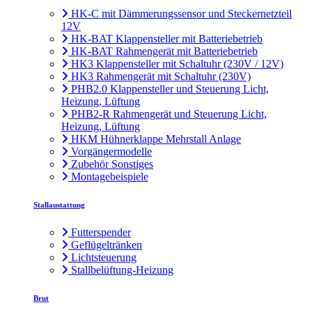
HK-C mit Dämmerungssensor und Steckernetzteil
12V
HK-BAT Klappensteller mit Batteriebetrieb
HK-BAT Rahmengerät mit Batteriebetrieb
HK3 Klappensteller mit Schaltuhr (230V / 12V)
HK3 Rahmengerät mit Schaltuhr (230V)
PHB2.0 Klappensteller und Steuerung Licht,
Heizung, Lüftung
PHB2-R Rahmengerät und Steuerung Licht,
Heizung, Lüftung
HKM Hühnerklappe Mehrstall Anlage
Vorgängermodelle
Zubehör Sonstiges
Montagebeispiele
Stallaustattung
Futterspender
Geflügeltränken
Lichtsteuerung
Stallbelüftung-Heizung
Brut