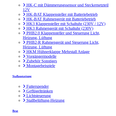
HK-C mit Dämmerungssensor und Steckernetzteil
12V
HK-BAT Klappensteller mit Batteriebetrieb
HK-BAT Rahmengerät mit Batteriebetrieb
HK3 Klappensteller mit Schaltuhr (230V / 12V)
HK3 Rahmengerät mit Schaltuhr (230V)
PHB2.0 Klappensteller und Steuerung Licht,
Heizung, Lüftung
PHB2-R Rahmengerät und Steuerung Licht,
Heizung, Lüftung
HKM Hühnerklappe Mehrstall Anlage
Vorgängermodelle
Zubehör Sonstiges
Montagebeispiele
Stallaustattung
Futterspender
Geflügeltränken
Lichtsteuerung
Stallbelüftung-Heizung
Brut