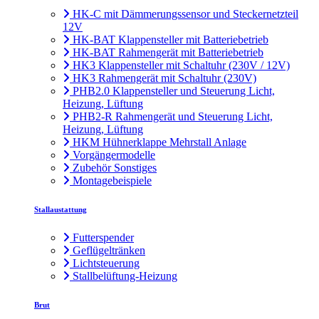
HK-C mit Dämmerungssensor und Steckernetzteil
12V
HK-BAT Klappensteller mit Batteriebetrieb
HK-BAT Rahmengerät mit Batteriebetrieb
HK3 Klappensteller mit Schaltuhr (230V / 12V)
HK3 Rahmengerät mit Schaltuhr (230V)
PHB2.0 Klappensteller und Steuerung Licht,
Heizung, Lüftung
PHB2-R Rahmengerät und Steuerung Licht,
Heizung, Lüftung
HKM Hühnerklappe Mehrstall Anlage
Vorgängermodelle
Zubehör Sonstiges
Montagebeispiele
Stallaustattung
Futterspender
Geflügeltränken
Lichtsteuerung
Stallbelüftung-Heizung
Brut