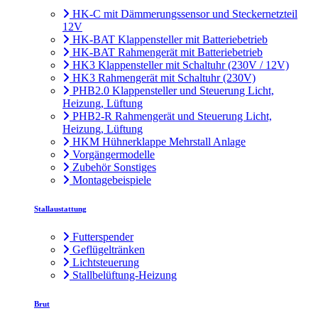
HK-C mit Dämmerungssensor und Steckernetzteil
12V
HK-BAT Klappensteller mit Batteriebetrieb
HK-BAT Rahmengerät mit Batteriebetrieb
HK3 Klappensteller mit Schaltuhr (230V / 12V)
HK3 Rahmengerät mit Schaltuhr (230V)
PHB2.0 Klappensteller und Steuerung Licht,
Heizung, Lüftung
PHB2-R Rahmengerät und Steuerung Licht,
Heizung, Lüftung
HKM Hühnerklappe Mehrstall Anlage
Vorgängermodelle
Zubehör Sonstiges
Montagebeispiele
Stallaustattung
Futterspender
Geflügeltränken
Lichtsteuerung
Stallbelüftung-Heizung
Brut