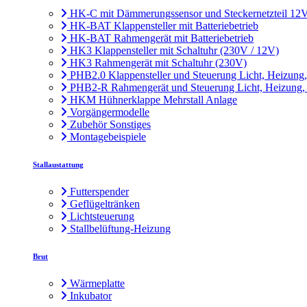
HK-C mit Dämmerungssensor und Steckernetzteil 12
HK-BAT Klappensteller mit Batteriebetrieb
HK-BAT Rahmengerät mit Batteriebetrieb
HK3 Klappensteller mit Schaltuhr (230V / 12V)
HK3 Rahmengerät mit Schaltuhr (230V)
PHB2.0 Klappensteller und Steuerung Licht, Heizung
PHB2-R Rahmengerät und Steuerung Licht, Heizung,
HKM Hühnerklappe Mehrstall Anlage
Vorgängermodelle
Zubehör Sonstiges
Montagebeispiele
Stallaustattung
Futterspender
Geflügeltränken
Lichtsteuerung
Stallbelüftung-Heizung
Brut
Wärmeplatte
Inkubator