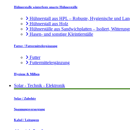
Hühnerstalle winterfeste smarte Hühnerställe
Hühnerstall aus HPL – Robuste, Hygienische und Lan
Hühnerstall aus Holz
Hühnerställe aus Sandwichplatten – Isoliert, Witterung
Hasen- und sonstige Kleintierställe
Futter / Futtermittelergänzung
Futter
Futtermittelergänzung
Hygiene & Milben
Solar - Technik - Elektronik
Solar / Zubehör
Spannungsversorgung
Kabel / Leitungen