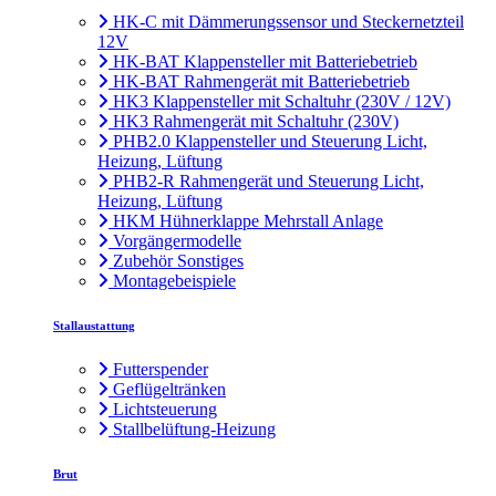
HK-C mit Dämmerungssensor und Steckernetzteil
12V
HK-BAT Klappensteller mit Batteriebetrieb
HK-BAT Rahmengerät mit Batteriebetrieb
HK3 Klappensteller mit Schaltuhr (230V / 12V)
HK3 Rahmengerät mit Schaltuhr (230V)
PHB2.0 Klappensteller und Steuerung Licht,
Heizung, Lüftung
PHB2-R Rahmengerät und Steuerung Licht,
Heizung, Lüftung
HKM Hühnerklappe Mehrstall Anlage
Vorgängermodelle
Zubehör Sonstiges
Montagebeispiele
Stallaustattung
Futterspender
Geflügeltränken
Lichtsteuerung
Stallbelüftung-Heizung
Brut