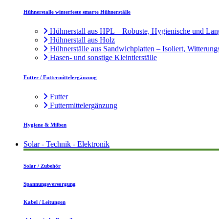
Hühnerstalle winterfeste smarte Hühnerställe
Hühnerstall aus HPL – Robuste, Hygienische und Lan
Hühnerstall aus Holz
Hühnerställe aus Sandwichplatten – Isoliert, Witterung
Hasen- und sonstige Kleintierställe
Futter / Futtermittelergänzung
Futter
Futtermittelergänzung
Hygiene & Milben
Solar - Technik - Elektronik
Solar / Zubehör
Spannungsversorgung
Kabel / Leitungen