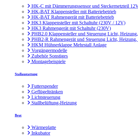
HK-C mit Dämmerungssensor und Steckernetzteil 12
HK-BAT Klappensteller mit Batteriebetrieb
HK-BAT Rahmengerät mit Batteriebetrieb
HK3 Klappensteller mit Schaltuhr (230V / 12V)
HK3 Rahmengerät mit Schaltuhr (230V)
PHB2.0 Klappensteller und Steuerung Licht, Heizung
PHB2-R Rahmengerät und Steuerung Licht, Heizung,
HKM Hühnerklappe Mehrstall Anlage
Vorgängermodelle
Zubehör Sonstiges
Montagebeispiele
Stallaustattung
Futterspender
Geflügeltränken
Lichtsteuerung
Stallbelüftung-Heizung
Brut
Wärmeplatte
Inkubator