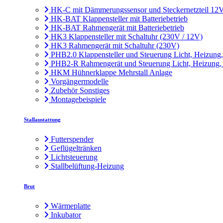
HK-C mit Dämmerungssensor und Steckernetzteil 12
HK-BAT Klappensteller mit Batteriebetrieb
HK-BAT Rahmengerät mit Batteriebetrieb
HK3 Klappensteller mit Schaltuhr (230V / 12V)
HK3 Rahmengerät mit Schaltuhr (230V)
PHB2.0 Klappensteller und Steuerung Licht, Heizung
PHB2-R Rahmengerät und Steuerung Licht, Heizung,
HKM Hühnerklappe Mehrstall Anlage
Vorgängermodelle
Zubehör Sonstiges
Montagebeispiele
Stallaustattung
Futterspender
Geflügeltränken
Lichtsteuerung
Stallbelüftung-Heizung
Brut
Wärmeplatte
Inkubator