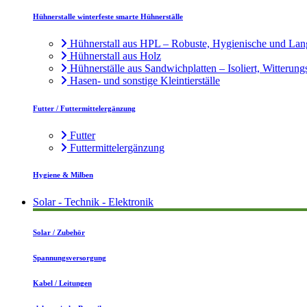
Hühnerstalle winterfeste smarte Hühnerställe
Hühnerstall aus HPL – Robuste, Hygienische und Lan
Hühnerstall aus Holz
Hühnerställe aus Sandwichplatten – Isoliert, Witterung
Hasen- und sonstige Kleintierställe
Futter / Futtermittelergänzung
Futter
Futtermittelergänzung
Hygiene & Milben
Solar - Technik - Elektronik
Solar / Zubehör
Spannungsversorgung
Kabel / Leitungen