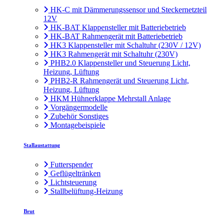
HK-C mit Dämmerungssensor und Steckernetzteil
12V
HK-BAT Klappensteller mit Batteriebetrieb
HK-BAT Rahmengerät mit Batteriebetrieb
HK3 Klappensteller mit Schaltuhr (230V / 12V)
HK3 Rahmengerät mit Schaltuhr (230V)
PHB2.0 Klappensteller und Steuerung Licht,
Heizung, Lüftung
PHB2-R Rahmengerät und Steuerung Licht,
Heizung, Lüftung
HKM Hühnerklappe Mehrstall Anlage
Vorgängermodelle
Zubehör Sonstiges
Montagebeispiele
Stallaustattung
Futterspender
Geflügeltränken
Lichtsteuerung
Stallbelüftung-Heizung
Brut