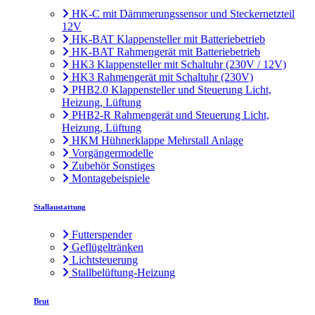
HK-C mit Dämmerungssensor und Steckernetzteil
12V
HK-BAT Klappensteller mit Batteriebetrieb
HK-BAT Rahmengerät mit Batteriebetrieb
HK3 Klappensteller mit Schaltuhr (230V / 12V)
HK3 Rahmengerät mit Schaltuhr (230V)
PHB2.0 Klappensteller und Steuerung Licht,
Heizung, Lüftung
PHB2-R Rahmengerät und Steuerung Licht,
Heizung, Lüftung
HKM Hühnerklappe Mehrstall Anlage
Vorgängermodelle
Zubehör Sonstiges
Montagebeispiele
Stallaustattung
Futterspender
Geflügeltränken
Lichtsteuerung
Stallbelüftung-Heizung
Brut