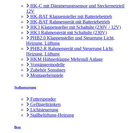
HK-C mit Dämmerungssensor und Steckernetzteil
12V
HK-BAT Klappensteller mit Batteriebetrieb
HK-BAT Rahmengerät mit Batteriebetrieb
HK3 Klappensteller mit Schaltuhr (230V / 12V)
HK3 Rahmengerät mit Schaltuhr (230V)
PHB2.0 Klappensteller und Steuerung Licht,
Heizung, Lüftung
PHB2-R Rahmengerät und Steuerung Licht,
Heizung, Lüftung
HKM Hühnerklappe Mehrstall Anlage
Vorgängermodelle
Zubehör Sonstiges
Montagebeispiele
Stallaustattung
Futterspender
Geflügeltränken
Lichtsteuerung
Stallbelüftung-Heizung
Brut