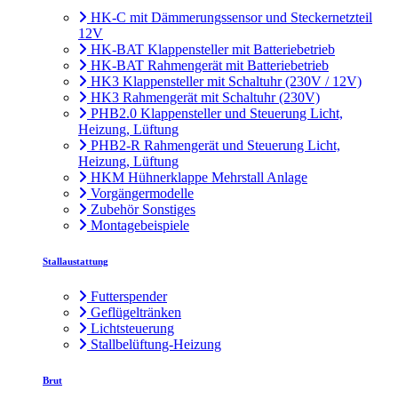
HK-C mit Dämmerungssensor und Steckernetzteil
12V
HK-BAT Klappensteller mit Batteriebetrieb
HK-BAT Rahmengerät mit Batteriebetrieb
HK3 Klappensteller mit Schaltuhr (230V / 12V)
HK3 Rahmengerät mit Schaltuhr (230V)
PHB2.0 Klappensteller und Steuerung Licht,
Heizung, Lüftung
PHB2-R Rahmengerät und Steuerung Licht,
Heizung, Lüftung
HKM Hühnerklappe Mehrstall Anlage
Vorgängermodelle
Zubehör Sonstiges
Montagebeispiele
Stallaustattung
Futterspender
Geflügeltränken
Lichtsteuerung
Stallbelüftung-Heizung
Brut