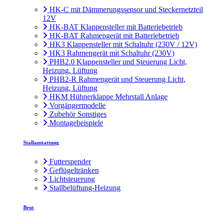
HK-C mit Dämmerungssensor und Steckernetzteil
12V
HK-BAT Klappensteller mit Batteriebetrieb
HK-BAT Rahmengerät mit Batteriebetrieb
HK3 Klappensteller mit Schaltuhr (230V / 12V)
HK3 Rahmengerät mit Schaltuhr (230V)
PHB2.0 Klappensteller und Steuerung Licht,
Heizung, Lüftung
PHB2-R Rahmengerät und Steuerung Licht,
Heizung, Lüftung
HKM Hühnerklappe Mehrstall Anlage
Vorgängermodelle
Zubehör Sonstiges
Montagebeispiele
Stallaustattung
Futterspender
Geflügeltränken
Lichtsteuerung
Stallbelüftung-Heizung
Brut