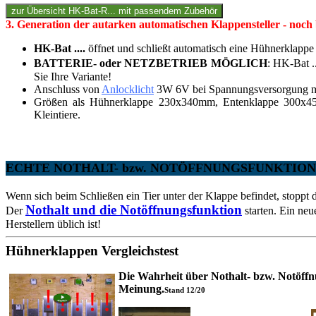
3. Generation der autarken automatischen Klappensteller - noch 
HK-Bat ....
öffnet und schließt automatisch eine Hühnerklappe
BATTERIE- oder NETZBETRIEB MÖGLICH
: HK-Bat .
Sie Ihre Variante!
Anschluss von
Anlocklicht
3W 6V bei Spannungsversorgung mi
Größen als Hühnerklappe 230x340mm, Entenklappe 300x4
Kleintiere.
ECHTE NOTHALT- bzw. NOTÖFFNUNGSFUNKTION bei a
Wenn sich beim Schließen ein Tier unter der Klappe befindet, stoppt 
Nothalt und die Notöffnungsfunktion
Der
starten. Ein neu
Herstellern üblich ist!
Hühnerklappen Vergleichstest
Die Wahrheit über Nothalt- bzw. Notöffn
Meinung.
Stand 12/20