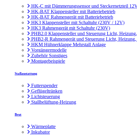
HK-C mit Dämmerungssensor und Steckernetzteil 12
HK-BAT Klappensteller mit Batteriebetrieb
HK-BAT Rahmengerät mit Batteriebetrieb
HK3 Klappensteller mit Schaltuhr (230V / 12V)
HK3 Rahmengerät mit Schaltuhr (230V)
PHB2.0 Klappensteller und Steuerung Licht, Heizung
PHB2-R Rahmengerät und Steuerung Licht, Heizung,
HKM Hühnerklappe Mehrstall Anlage
Vorgängermodelle
Zubehör Sonstiges
Montagebeispiele
Stallaustattung
Futterspender
Geflügeltränken
Lichtsteuerung
Stallbelüftung-Heizung
Brut
Wärmeplatte
Inkubator