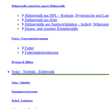
Hühnerstalle winterfeste smarte Hühnerställe
Hühnerstall aus HPL – Robuste, Hygienische und Lan
Hühnerstall aus Holz
Hühnerställe aus Sandwichplatten – Isoliert, Witterung
Hasen- und sonstige Kleintierställe
Futter / Futtermittelergänzung
Futter
Futtermittelergänzung
Hygiene & Milben
Solar - Technik - Elektronik
Solar / Zubehör
Spannungsversorgung
Kabel / Leitungen