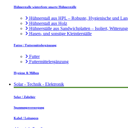
Hühnerstalle winterfeste smarte Hühnerställe
Hühnerstall aus HPL – Robuste, Hygienische und Lan
Hühnerstall aus Holz
Hühnerställe aus Sandwichplatten – Isoliert, Witterung
Hasen- und sonstige Kleintierställe
Futter / Futtermittelergänzung
Futter
Futtermittelergänzung
Hygiene & Milben
Solar - Technik - Elektronik
Solar / Zubehör
Spannungsversorgung
Kabel / Leitungen