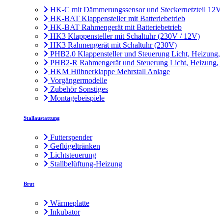
HK-C mit Dämmerungssensor und Steckernetzteil 12
HK-BAT Klappensteller mit Batteriebetrieb
HK-BAT Rahmengerät mit Batteriebetrieb
HK3 Klappensteller mit Schaltuhr (230V / 12V)
HK3 Rahmengerät mit Schaltuhr (230V)
PHB2.0 Klappensteller und Steuerung Licht, Heizung
PHB2-R Rahmengerät und Steuerung Licht, Heizung,
HKM Hühnerklappe Mehrstall Anlage
Vorgängermodelle
Zubehör Sonstiges
Montagebeispiele
Stallaustattung
Futterspender
Geflügeltränken
Lichtsteuerung
Stallbelüftung-Heizung
Brut
Wärmeplatte
Inkubator