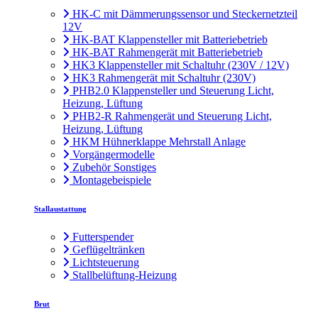
HK-C mit Dämmerungssensor und Steckernetzteil
12V
HK-BAT Klappensteller mit Batteriebetrieb
HK-BAT Rahmengerät mit Batteriebetrieb
HK3 Klappensteller mit Schaltuhr (230V / 12V)
HK3 Rahmengerät mit Schaltuhr (230V)
PHB2.0 Klappensteller und Steuerung Licht,
Heizung, Lüftung
PHB2-R Rahmengerät und Steuerung Licht,
Heizung, Lüftung
HKM Hühnerklappe Mehrstall Anlage
Vorgängermodelle
Zubehör Sonstiges
Montagebeispiele
Stallaustattung
Futterspender
Geflügeltränken
Lichtsteuerung
Stallbelüftung-Heizung
Brut