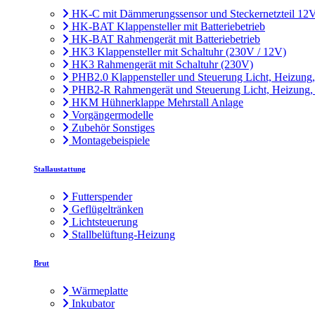
HK-C mit Dämmerungssensor und Steckernetzteil 12
HK-BAT Klappensteller mit Batteriebetrieb
HK-BAT Rahmengerät mit Batteriebetrieb
HK3 Klappensteller mit Schaltuhr (230V / 12V)
HK3 Rahmengerät mit Schaltuhr (230V)
PHB2.0 Klappensteller und Steuerung Licht, Heizung
PHB2-R Rahmengerät und Steuerung Licht, Heizung,
HKM Hühnerklappe Mehrstall Anlage
Vorgängermodelle
Zubehör Sonstiges
Montagebeispiele
Stallaustattung
Futterspender
Geflügeltränken
Lichtsteuerung
Stallbelüftung-Heizung
Brut
Wärmeplatte
Inkubator