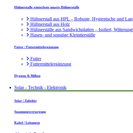
Hühnerstalle winterfeste smarte Hühnerställe
Hühnerstall aus HPL – Robuste, Hygienische und Lan
Hühnerstall aus Holz
Hühnerställe aus Sandwichplatten – Isoliert, Witterung
Hasen- und sonstige Kleintierställe
Futter / Futtermittelergänzung
Futter
Futtermittelergänzung
Hygiene & Milben
Solar - Technik - Elektronik
Solar / Zubehör
Spannungsversorgung
Kabel / Leitungen