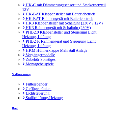
HK-C mit Dämmerungssensor und Steckernetzteil
12V
HK-BAT Klappensteller mit Batteriebetrieb
HK-BAT Rahmengerät mit Batteriebetrieb
HK3 Klappensteller mit Schaltuhr (230V / 12V)
HK3 Rahmengerät mit Schaltuhr (230V)
PHB2.0 Klappensteller und Steuerung Licht,
Heizung, Lüftung
PHB2-R Rahmengerät und Steuerung Licht,
Heizung, Lüftung
HKM Hühnerklappe Mehrstall Anlage
Vorgängermodelle
Zubehör Sonstiges
Montagebeispiele
Stallaustattung
Futterspender
Geflügeltränken
Lichtsteuerung
Stallbelüftung-Heizung
Brut