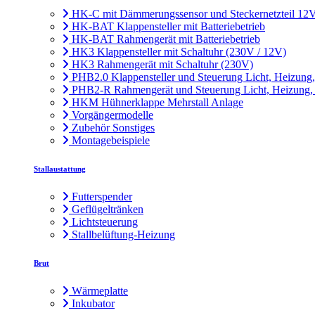
HK-C mit Dämmerungssensor und Steckernetzteil 12
HK-BAT Klappensteller mit Batteriebetrieb
HK-BAT Rahmengerät mit Batteriebetrieb
HK3 Klappensteller mit Schaltuhr (230V / 12V)
HK3 Rahmengerät mit Schaltuhr (230V)
PHB2.0 Klappensteller und Steuerung Licht, Heizung
PHB2-R Rahmengerät und Steuerung Licht, Heizung,
HKM Hühnerklappe Mehrstall Anlage
Vorgängermodelle
Zubehör Sonstiges
Montagebeispiele
Stallaustattung
Futterspender
Geflügeltränken
Lichtsteuerung
Stallbelüftung-Heizung
Brut
Wärmeplatte
Inkubator