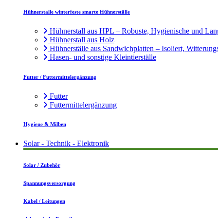
Hühnerstalle winterfeste smarte Hühnerställe
Hühnerstall aus HPL – Robuste, Hygienische und Lan
Hühnerstall aus Holz
Hühnerställe aus Sandwichplatten – Isoliert, Witterung
Hasen- und sonstige Kleintierställe
Futter / Futtermittelergänzung
Futter
Futtermittelergänzung
Hygiene & Milben
Solar - Technik - Elektronik
Solar / Zubehör
Spannungsversorgung
Kabel / Leitungen