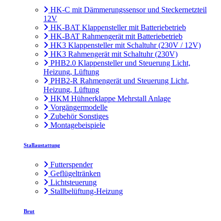
HK-C mit Dämmerungssensor und Steckernetzteil
12V
HK-BAT Klappensteller mit Batteriebetrieb
HK-BAT Rahmengerät mit Batteriebetrieb
HK3 Klappensteller mit Schaltuhr (230V / 12V)
HK3 Rahmengerät mit Schaltuhr (230V)
PHB2.0 Klappensteller und Steuerung Licht,
Heizung, Lüftung
PHB2-R Rahmengerät und Steuerung Licht,
Heizung, Lüftung
HKM Hühnerklappe Mehrstall Anlage
Vorgängermodelle
Zubehör Sonstiges
Montagebeispiele
Stallaustattung
Futterspender
Geflügeltränken
Lichtsteuerung
Stallbelüftung-Heizung
Brut