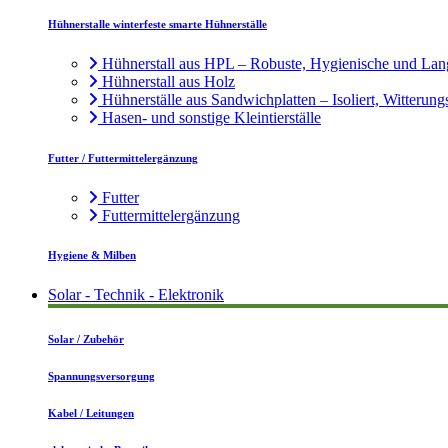
Hühnerstalle winterfeste smarte Hühnerställe
Hühnerstall aus HPL – Robuste, Hygienische und Lan
Hühnerstall aus Holz
Hühnerställe aus Sandwichplatten – Isoliert, Witterung
Hasen- und sonstige Kleintierställe
Futter / Futtermittelergänzung
Futter
Futtermittelergänzung
Hygiene & Milben
Solar - Technik - Elektronik
Solar / Zubehör
Spannungsversorgung
Kabel / Leitungen