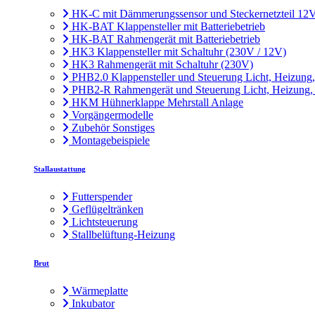
HK-C mit Dämmerungssensor und Steckernetzteil 12
HK-BAT Klappensteller mit Batteriebetrieb
HK-BAT Rahmengerät mit Batteriebetrieb
HK3 Klappensteller mit Schaltuhr (230V / 12V)
HK3 Rahmengerät mit Schaltuhr (230V)
PHB2.0 Klappensteller und Steuerung Licht, Heizung
PHB2-R Rahmengerät und Steuerung Licht, Heizung,
HKM Hühnerklappe Mehrstall Anlage
Vorgängermodelle
Zubehör Sonstiges
Montagebeispiele
Stallaustattung
Futterspender
Geflügeltränken
Lichtsteuerung
Stallbelüftung-Heizung
Brut
Wärmeplatte
Inkubator