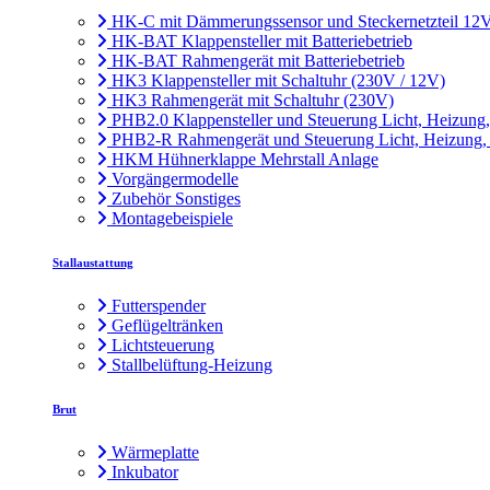
HK-C mit Dämmerungssensor und Steckernetzteil 12
HK-BAT Klappensteller mit Batteriebetrieb
HK-BAT Rahmengerät mit Batteriebetrieb
HK3 Klappensteller mit Schaltuhr (230V / 12V)
HK3 Rahmengerät mit Schaltuhr (230V)
PHB2.0 Klappensteller und Steuerung Licht, Heizung
PHB2-R Rahmengerät und Steuerung Licht, Heizung,
HKM Hühnerklappe Mehrstall Anlage
Vorgängermodelle
Zubehör Sonstiges
Montagebeispiele
Stallaustattung
Futterspender
Geflügeltränken
Lichtsteuerung
Stallbelüftung-Heizung
Brut
Wärmeplatte
Inkubator