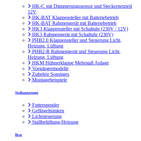
HK-C mit Dämmerungssensor und Steckernetzteil
12V
HK-BAT Klappensteller mit Batteriebetrieb
HK-BAT Rahmengerät mit Batteriebetrieb
HK3 Klappensteller mit Schaltuhr (230V / 12V)
HK3 Rahmengerät mit Schaltuhr (230V)
PHB2.0 Klappensteller und Steuerung Licht,
Heizung, Lüftung
PHB2-R Rahmengerät und Steuerung Licht,
Heizung, Lüftung
HKM Hühnerklappe Mehrstall Anlage
Vorgängermodelle
Zubehör Sonstiges
Montagebeispiele
Stallaustattung
Futterspender
Geflügeltränken
Lichtsteuerung
Stallbelüftung-Heizung
Brut