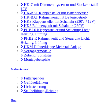
HK-C mit Dämmerungssensor und Steckernetzteil
12V
HK-BAT Klappensteller mit Batteriebetrieb
HK-BAT Rahmengerät mit Batteriebetrieb
HK3 Klappensteller mit Schaltuhr (230V / 12V)
HK3 Rahmengerät mit Schaltuhr (230V)
PHB2.0 Klappensteller und Steuerung Licht,
Heizung, Lüftung
PHB2-R Rahmengerät und Steuerung Licht,
Heizung, Lüftung
HKM Hühnerklappe Mehrstall Anlage
Vorgängermodelle
Zubehör Sonstiges
Montagebeispiele
Stallaustattung
Futterspender
Geflügeltränken
Lichtsteuerung
Stallbelüftung-Heizung
Brut